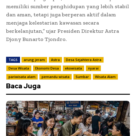
memiliki sumber penghidupan yang lebih stabil
dan aman, tetapi juga berperan aktif dalam
menjaga kelestarian kawasan secara
berkelanjutan,” ujar Presiden Direktur Astra
Djony Bunarto Tjondro.
TAGS
arung jeram
Astra
Desa Sejahtera Astra
Desa Wisata
Ekonomi Desa
ekowisata
nyarai
pariwisata alam
pemandu wisata
Sumbar
Wisata Alam
Baca Juga