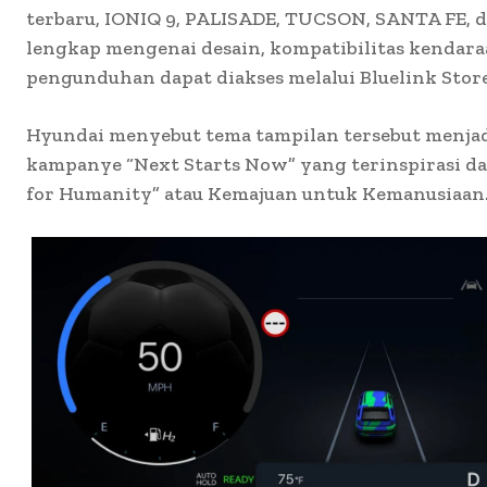
terbaru, IONIQ 9, PALISADE, TUCSON, SANTA FE, d
lengkap mengenai desain, kompatibilitas kendar
pengunduhan dapat diakses melalui Bluelink Store
Hyundai menyebut tema tampilan tersebut menjad
kampanye “Next Starts Now” yang terinspirasi dar
for Humanity” atau Kemajuan untuk Kemanusiaan