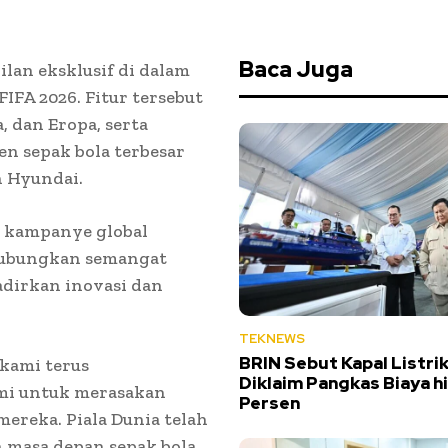
Baca Juga
an eksklusif di dalam
FA 2026. Fitur tersebut
, dan Eropa, serta
n sepak bola terbesar
n Hyundai.
i kampanye global
hubungkan semangat
adirkan inovasi dan
TEKNEWS
BRIN Sebut Kapal Listri
 kami terus
Diklaim Pangkas Biaya h
ami untuk merasakan
Persen
ereka. Piala Dunia telah
 masa depan sepak bola