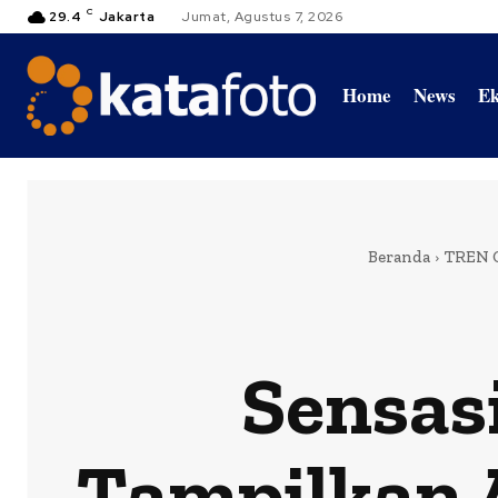
C
29.4
Jakarta
Jumat, Agustus 7, 2026
Home
News
Ek
Beranda
TREN 
Sensas
Tampilkan A