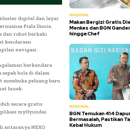
NASIONAL
uster digital dan layar
Makan Bergizi Gratis Die
rnuansa Piala Dunia.
Menkes dan BGN Gandeng
hingga Chef
 dan robot berkaki
at kendaraan
pilan navigasi.
engalaman berkendara
 sepak bola di dalam
ut membuka peluang baru
at lunak.
duh secara gratis
NASIONAL
aplikasi myHyundai.
BGN Temukan 414 Dapu
Bermasalah, Pastikan T
Kebal Hukum
 di antaranya NEXO