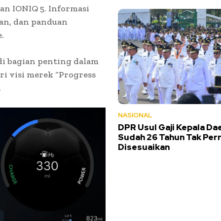
an IONIQ 5. Informasi
aan, dan panduan
.
i bagian penting dalam
i visi merek “Progress
.
NASIONAL
DPR Usul Gaji Kepala Dae
Sudah 26 Tahun Tak Per
Disesuaikan