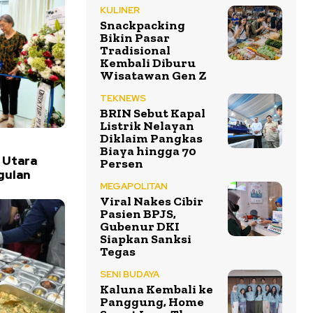
KULINER
Snackpacking
Bikin Pasar
Tradisional
Kembali Diburu
Wisatawan Gen Z
TEKNEWS
BRIN Sebut Kapal
Listrik Nelayan
Diklaim Pangkas
Biaya hingga 70
 Utara
Persen
gulan
MEGAPOLITAN
Viral Nakes Cibir
Pasien BPJS,
Gubenur DKI
Siapkan Sanksi
Tegas
SENI BUDAYA
Kaluna Kembali ke
Panggung, Home