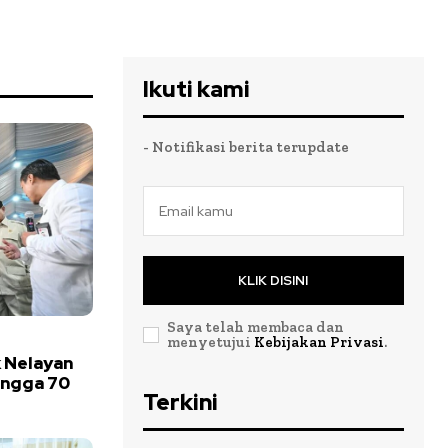
Ikuti kami
- Notifikasi berita terupdate
KLIK DISINI
Saya telah membaca dan
menyetujui
Kebijakan Privasi
.
k Nelayan
ingga 70
Terkini