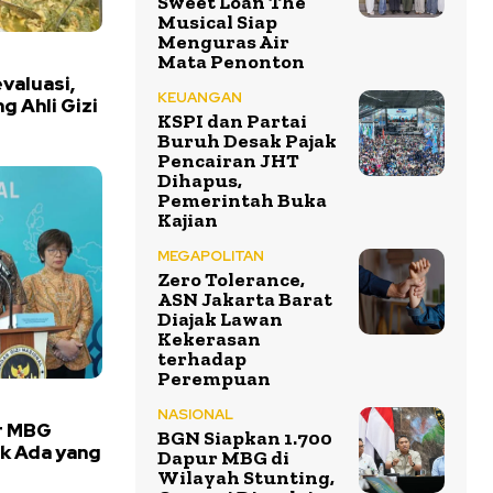
Sweet Loan The
Musical Siap
Menguras Air
Mata Penonton
valuasi,
KEUANGAN
 Ahli Gizi
KSPI dan Partai
Buruh Desak Pajak
Pencairan JHT
Dihapus,
Pemerintah Buka
Kajian
MEGAPOLITAN
Zero Tolerance,
ASN Jakarta Barat
Diajak Lawan
Kekerasan
terhadap
Perempuan
NASIONAL
r MBG
BGN Siapkan 1.700
ak Ada yang
Dapur MBG di
Wilayah Stunting,