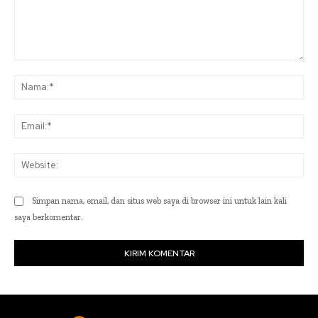
Komentar:
Na
Ema
Web
Simpan nama, email, dan situs web saya di browser ini untuk lain kali
saya berkomentar.