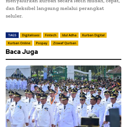
menyalurkan kurban secara lebih mudah, cepat,
dan fleksibel langsung melalui perangkat
seluler.
TAGS
Digitalisasi
Fintech
Idul Adha
Kurban Digital
Kurban Online
Pospay
Ziswaf Qurban
Baca Juga