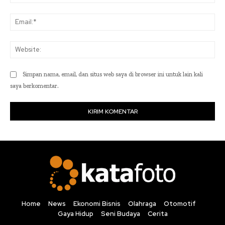
Ema
Web
Simpan nama, email, dan situs web saya di browser ini untuk lain kali
saya berkomentar.
Home
News
Ekonomi Bisnis
Olahraga
Otomotif
Gaya Hidup
Seni Budaya
Cerita