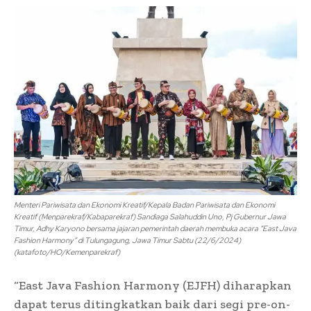
Menteri Pariwisata dan Ekonomi Kreatif/Kepala Badan Pariwisata dan Ekonomi
Kreatif (Menparekraf/Kabaparekraf) Sandiaga Salahuddin Uno, Pj Gubernur Jawa
Timur, Adhy Karyono bersama jajaran pemerintah daerah membuka acara “East Java
Fashion Harmony” di Tulungagung, Jawa Timur Sabtu (22/6/2024)
(katafoto/HO/Kemenparekraf)
“East Java Fashion Harmony (EJFH) diharapkan
dapat terus ditingkatkan baik dari segi pre-on-