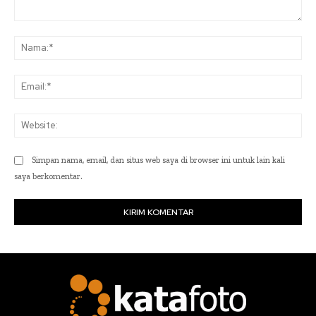
Komentar:
Na
Ema
Web
Simpan nama, email, dan situs web saya di browser ini untuk lain kali
saya berkomentar.