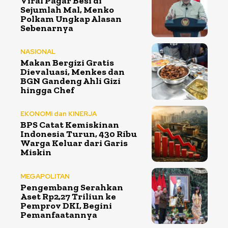
Viral Pagar Besi di
Sejumlah Mal, Menko
Polkam Ungkap Alasan
Sebenarnya
NASIONAL
Makan Bergizi Gratis
Dievaluasi, Menkes dan
BGN Gandeng Ahli Gizi
hingga Chef
EKONOMI dan KINERJA
BPS Catat Kemiskinan
Indonesia Turun, 430 Ribu
Warga Keluar dari Garis
Miskin
MEGAPOLITAN
Pengembang Serahkan
Aset Rp2,27 Triliun ke
Pemprov DKI, Begini
Pemanfaatannya