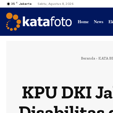
C
35
Jakarta
Sabtu, Agustus 8, 2026
Home
News
Ek
Beranda
KATA B
KPU DKI J
Disabilita