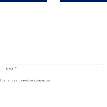
Nama:*
Em
tuk lain kali saya berkomentar.