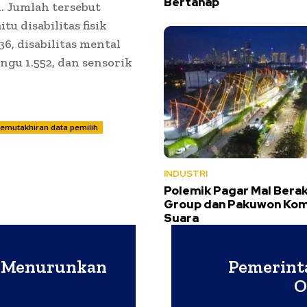
Bertahap
. Jumlah tersebut
tu disabilitas fisik
36, disabilitas mental
ungu 1.552, dan sensorik
emutakhiran data pemilih
INDUSTRI
Polemik Pagar Mal Berak
Group dan Pakuwon Ko
Suara
m Menurunkan
Pemerint
O