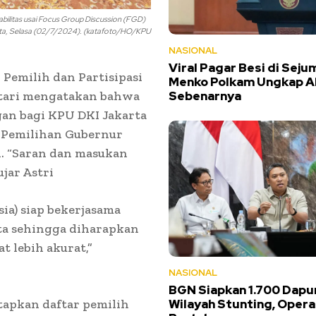
abilitas usai Focus Group Discussion (FGD)
karta, Selasa (02/7/2024). (katafoto/HO/KPU
NASIONAL
Viral Pagar Besi di Seju
n Pemilih dan Partisipasi
Menko Polkam Ungkap A
atari mengatakan bahwa
Sebenarnya
gan bagi KPU DKI Jakarta
 Pemilihan Gubernur
n. “Saran dan masukan
jar Astri
ia) siap bekerjasama
a sehingga diharapkan
t lebih akurat,”
NASIONAL
BGN Siapkan 1.700 Dapu
tapkan daftar pemilih
Wilayah Stunting, Opera