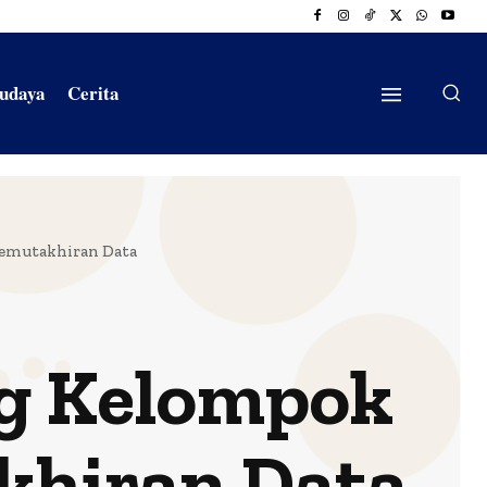
Budaya
Cerita
Pemutakhiran Data
g Kelompok
khiran Data