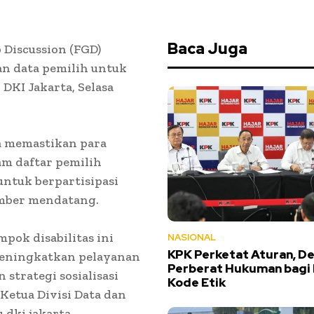
Baca Juga
 Discussion (FGD)
an data pemilih untuk
DKI Jakarta, Selasa
a memastikan para
am daftar pemilih
ntuk berpartisipasi
mber mendatang.
pok disabilitas ini
NASIONAL
KPK Perketat Aturan, D
 meningkatkan pelayanan
Perberat Hukuman bagi
strategi sosialisasi
Kode Etik
Ketua Divisi Data dan
 dki jakarta.