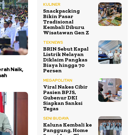
KULINER
Snackpacking
Bikin Pasar
Tradisional
Kembali Diburu
Wisatawan Gen Z
TEKNEWS
BRIN Sebut Kapal
Listrik Nelayan
Diklaim Pangkas
Biaya hingga 70
rah Naik,
Persen
nah
MEGAPOLITAN
Viral Nakes Cibir
Pasien BPJS,
Gubenur DKI
Siapkan Sanksi
Tegas
SENI BUDAYA
Kaluna Kembali ke
Panggung, Home