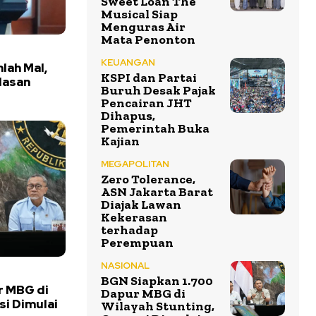
Sweet Loan The
Musical Siap
Menguras Air
Mata Penonton
KEUANGAN
mlah Mal,
KSPI dan Partai
lasan
Buruh Desak Pajak
Pencairan JHT
Dihapus,
Pemerintah Buka
Kajian
MEGAPOLITAN
Zero Tolerance,
ASN Jakarta Barat
Diajak Lawan
Kekerasan
terhadap
Perempuan
NASIONAL
BGN Siapkan 1.700
r MBG di
Dapur MBG di
si Dimulai
Wilayah Stunting,