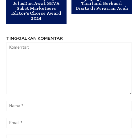
JelasDariAwal, SEVA
Thailand Berhasil
Sabet Marketeers
Disita di Perairan Aceh
Editor’s Choice Award
2024
TINGGALKAN KOMENTAR
Komentar:
Na
Ema
Web