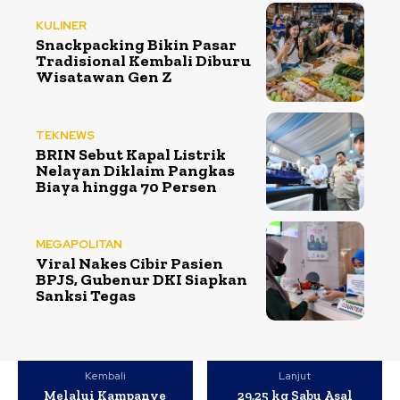
KULINER
Snackpacking Bikin Pasar
Tradisional Kembali Diburu
Wisatawan Gen Z
TEKNEWS
BRIN Sebut Kapal Listrik
Nelayan Diklaim Pangkas
Biaya hingga 70 Persen
MEGAPOLITAN
Viral Nakes Cibir Pasien
BPJS, Gubenur DKI Siapkan
Sanksi Tegas
Kembali
Lanjut
Melalui Kampanye
29,25 kg Sabu Asal