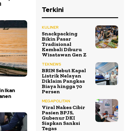
3
Terkini
KULINER
Snackpacking
Bikin Pasar
Tradisional
Kembali Diburu
Wisatawan Gen Z
TEKNEWS
BRIN Sebut Kapal
Listrik Nelayan
Diklaim Pangkas
Biaya hingga 70
n Ikan
Persen
Panen
MEGAPOLITAN
Viral Nakes Cibir
Pasien BPJS,
Gubenur DKI
Siapkan Sanksi
Tegas