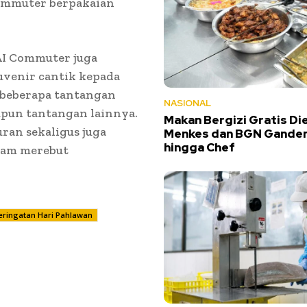
ommuter berpakaian
KAI Commuter juga
venir cantik kepada
beberapa tantangan
NASIONAL
upun tantangan lainnya.
Makan Bergizi Gratis Die
uran sekaligus juga
Menkes dan BGN Gandeng
hingga Chef
lam merebut
eringatan Hari Pahlawan