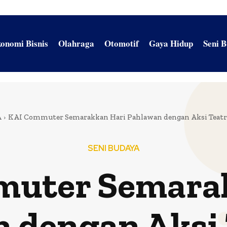
onomi Bisnis
Olahraga
Otomotif
Gaya Hidup
Seni 
A
KAI Commuter Semarakkan Hari Pahlawan dengan Aksi Teatr
SENI BUDAYA
uter Semara
 dengan Aksi 