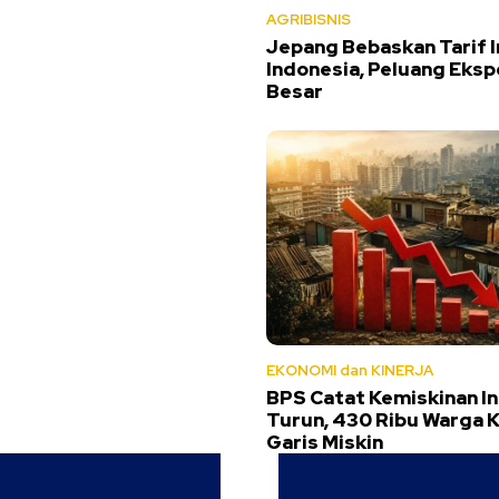
AGRIBISNIS
Jepang Bebaskan Tarif 
Indonesia, Peluang Eksp
Besar
EKONOMI dan KINERJA
BPS Catat Kemiskinan I
Turun, 430 Ribu Warga K
Garis Miskin