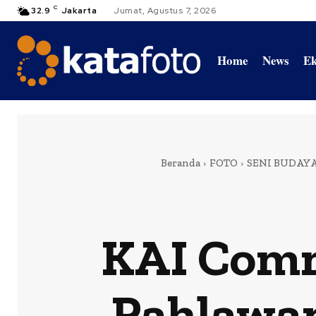
C
32.9
Jakarta
Jumat, Agustus 7, 2026
Home
News
Ek
Beranda
FOTO
SENI BUDAY
KAI Comm
Pahlawan