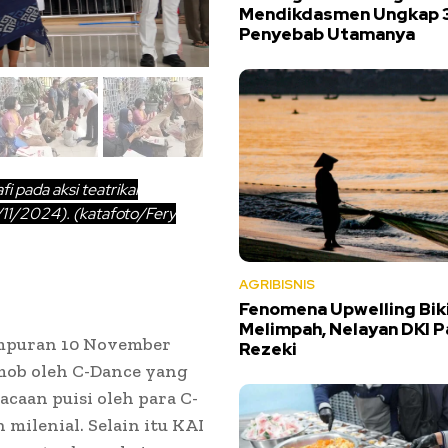
Mendikdasmen Ungkap 
Penyebab Utamanya
 pada aksi teatrikal
/11/2024). (katafoto/Fery
AGRIBISNIS
Fenomena Upwelling Biki
Melimpah, Nelayan DKI 
empuran 10 November
Rezeki
ob oleh C-Dance yang
caan puisi oleh para C-
milenial. Selain itu KAI