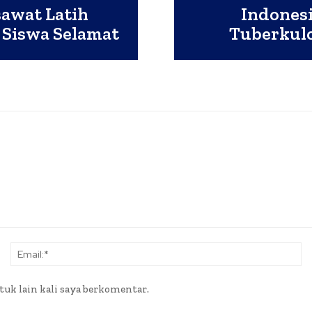
sawat Latih
Indones
 Siswa Selamat
Tuberkulo
Nama:*
Em
tuk lain kali saya berkomentar.