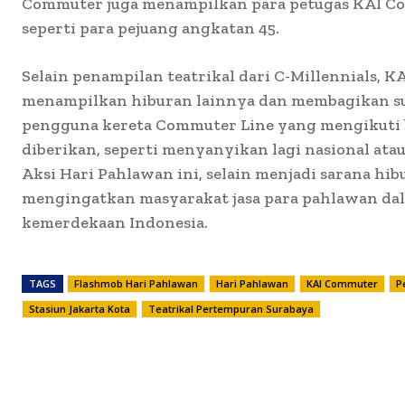
Commuter juga menampilkan para petugas KAI C
seperti para pejuang angkatan 45.
Selain penampilan teatrikal dari C-Millennials, 
menampilkan hiburan lainnya dan membagikan su
pengguna kereta Commuter Line yang mengikuti 
diberikan, seperti menyanyikan lagi nasional ata
Aksi Hari Pahlawan ini, selain menjadi sarana hib
mengingatkan masyarakat jasa para pahlawan da
kemerdekaan Indonesia.
TAGS
Flashmob Hari Pahlawan
Hari Pahlawan
KAI Commuter
P
Stasiun Jakarta Kota
Teatrikal Pertempuran Surabaya