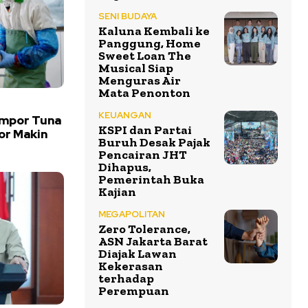
SENI BUDAYA
Kaluna Kembali ke
Panggung, Home
Sweet Loan The
Musical Siap
Menguras Air
Mata Penonton
KEUANGAN
Impor Tuna
KSPI dan Partai
or Makin
Buruh Desak Pajak
Pencairan JHT
Dihapus,
Pemerintah Buka
Kajian
MEGAPOLITAN
Zero Tolerance,
ASN Jakarta Barat
Diajak Lawan
Kekerasan
terhadap
Perempuan