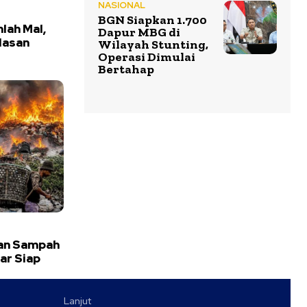
NASIONAL
BGN Siapkan 1.700
mlah Mal,
Dapur MBG di
lasan
Wilayah Stunting,
Operasi Dimulai
Bertahap
an Sampah
ar Siap
Lanjut