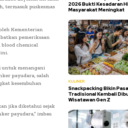
2026 Bukti Kesadaran H
tah, termasuk puskesmas
Masyarakat Meningkat
oleh Kementerian
ibatkan pemeriksaan
 blood chemical
ini.
i untuk menangani
nker payudara, salah
KULINER
ingkat kesembuhan
Snackpacking Bikin Pasa
Tradisional Kembali Dib
Wisatawan Gen Z
n jika diketahui sejak
nker payudara,” imbau