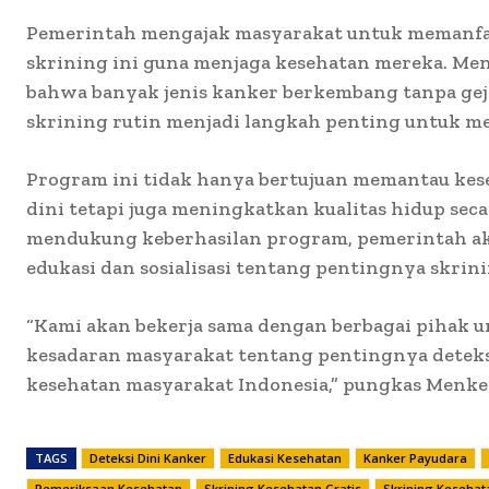
Pemerintah mengajak masyarakat untuk memanf
skrining ini guna menjaga kesehatan mereka. M
bahwa banyak jenis kanker berkembang tanpa gejal
skrining rutin menjadi langkah penting untuk me
Program ini tidak hanya bertujuan memantau kes
dini tetapi juga meningkatkan kualitas hidup sec
mendukung keberhasilan program, pemerintah 
edukasi dan sosialisasi tentang pentingnya skrin
“Kami akan bekerja sama dengan berbagai pihak
kesadaran masyarakat tentang pentingnya deteksi
kesehatan masyarakat Indonesia,” pungkas Menke
TAGS
Deteksi Dini Kanker
Edukasi Kesehatan
Kanker Payudara
Pemeriksaan Kesehatan
Skrining Kesehatan Gratis
Skrining Kesehat