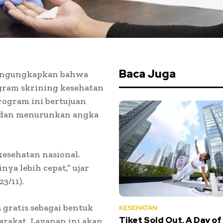
Baca Juga
mengungkapkan bahwa
ogram skrining kesehatan
rogram ini bertujuan
 dan menurunkan angka
kesehatan nasional.
nya lebih cepat,” ujar
3/11).
 gratis sebagai bentuk
KESEHATAN
Tiket Sold Out, A Day of
rakat. Layanan ini akan