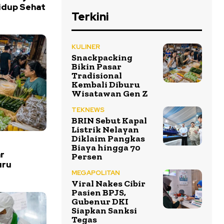
idup Sehat
Terkini
KULINER
Snackpacking
Bikin Pasar
Tradisional
Kembali Diburu
Wisatawan Gen Z
TEKNEWS
BRIN Sebut Kapal
Listrik Nelayan
Diklaim Pangkas
Biaya hingga 70
r
Persen
uru
MEGAPOLITAN
Viral Nakes Cibir
Pasien BPJS,
Gubenur DKI
Siapkan Sanksi
Tegas