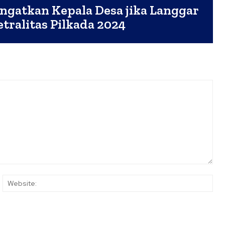
gatkan Kepala Desa jika Langgar
tralitas Pilkada 2024
ail:*
Web