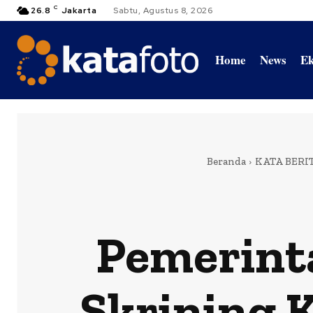
C
26.8
Jakarta
Sabtu, Agustus 8, 2026
Home
News
Ek
Beranda
KATA BERI
Pemerint
Skrining 