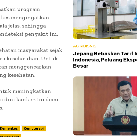
aatkan program
enkes mengingatkan
a jelas, sehingga
ndeteksi penyakit ini.
AGRIBISNIS
ehatan masyarakat sejak
Jepang Bebaskan Tarif 
ara keseluruhan. Untuk
Indonesia, Peluang Eksp
Besar
akan menggencarkan
ing kesehatan.
 untuk meningkatkan
 dini kanker. Ini demi
s.
Kemenkes
Kemoterapi
an Nasional