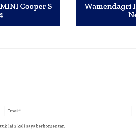
MINI Cooper S
Wamendagri In
4
Ne
Nama:*
Em
tuk lain kali saya berkomentar.