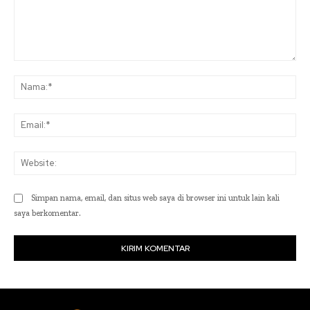
Komentar:
Na
Ema
Web
Simpan nama, email, dan situs web saya di browser ini untuk lain kali
saya berkomentar.