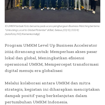
10 UMKM terbaik foto bersama pada acara penghargaan Business Matching bertema
“Unlocking Local to Global Potential” di Bali, Selasa (03/12/2024)
(katafoto/HO/Kemenkomdigi)
Program UMKM Level Up Business Accelerator
2024 dirancang untuk: Memperluas akses pasar
lokal dan global, Meningkatkan efisiensi
operasional UMKM, Mempercepat transformasi
digital menuju era globalisasi
Melalui kolaborasi antara UMKM dan mitra
strategis, kegiatan ini diharapkan menciptakan
dampak positif yang berkelanjutan dalam
pertumbuhan UMKM Indonesia.