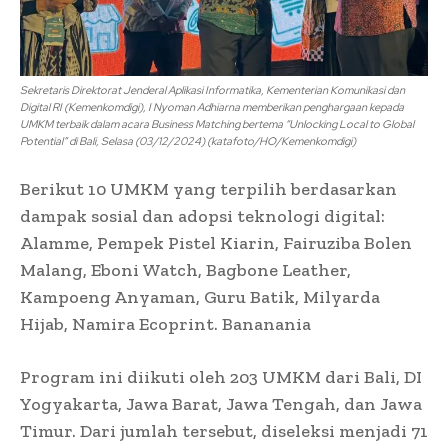
Sekretaris Direktorat Jenderal Aplikasi Informatika, Kementerian Komunikasi dan
Digital RI (Kemenkomdigi), I Nyoman Adhiarna memberikan penghargaan kepada
UMKM terbaik dalam acara Business Matching bertema “Unlocking Local to Global
Potential” di Bali, Selasa (03/12/2024) (katafoto/HO/Kemenkomdigi)
Berikut 10 UMKM yang terpilih berdasarkan
dampak sosial dan adopsi teknologi digital:
Alamme, Pempek Pistel Kiarin, Fairuziba Bolen
Malang, Eboni Watch, Bagbone Leather,
Kampoeng Anyaman, Guru Batik, Milyarda
Hijab, Namira Ecoprint. Bananania
Program ini diikuti oleh 203 UMKM dari Bali, DI
Yogyakarta, Jawa Barat, Jawa Tengah, dan Jawa
Timur. Dari jumlah tersebut, diseleksi menjadi 71