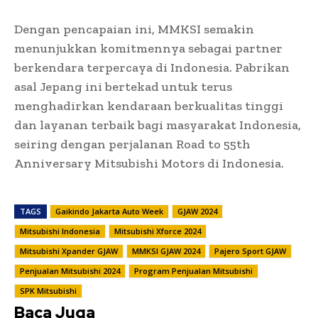
Dengan pencapaian ini, MMKSI semakin
menunjukkan komitmennya sebagai partner
berkendara terpercaya di Indonesia. Pabrikan
asal Jepang ini bertekad untuk terus
menghadirkan kendaraan berkualitas tinggi
dan layanan terbaik bagi masyarakat Indonesia,
seiring dengan perjalanan Road to 55th
Anniversary Mitsubishi Motors di Indonesia.
TAGS
Gaikindo Jakarta Auto Week
GJAW 2024
Mitsubishi Indonesia
Mitsubishi Xforce 2024
Mitsubishi Xpander GJAW
MMKSI GJAW 2024
Pajero Sport GJAW
Penjualan Mitsubishi 2024
Program Penjualan Mitsubishi
SPK Mitsubishi
Baca Juga