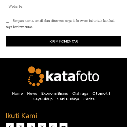
Web
Simpan nama, email, dan situs web saya di browser ini untuk lain kali
saya berkomentar.
Home
News
Ekonomi Bisnis
Olahraga
Otomotif
Gaya Hidup
Seni Budaya
Cerita
Ikuti Kami