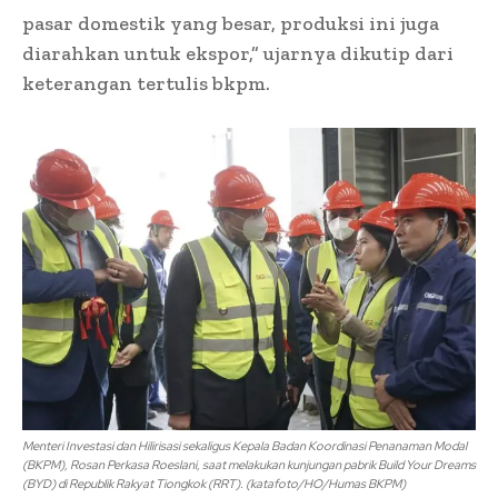
pasar domestik yang besar, produksi ini juga
diarahkan untuk ekspor,” ujarnya dikutip dari
keterangan tertulis bkpm.
Menteri Investasi dan Hilirisasi sekaligus Kepala Badan Koordinasi Penanaman Modal
(BKPM), Rosan Perkasa Roeslani, saat melakukan kunjungan pabrik Build Your Dreams
(BYD) di Republik Rakyat Tiongkok (RRT). (katafoto/HO/Humas BKPM)