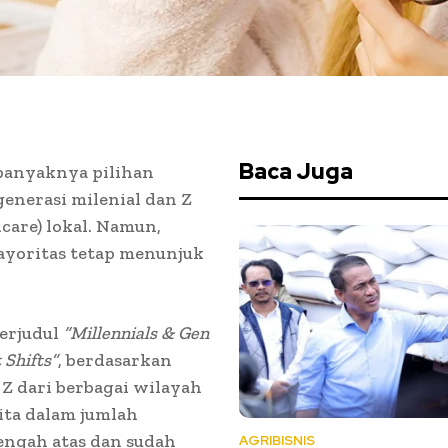
Baca Juga
anyaknya pilihan
enerasi milenial dan Z
care) lokal. Namun,
mayoritas tetap menunjuk
berjudul
“Millennials & Gen
 Shifts”
, berdasarkan
 Z dari berbagai wilayah
ita dalam jumlah
engah atas dan sudah
AGRIBISNIS