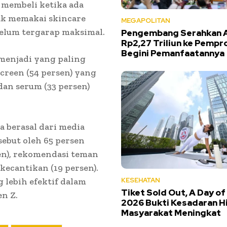
 membeli ketika ada
ak memakai skincare
MEGAPOLITAN
elum tergarap maksimal.
Pengembang Serahkan 
Rp2,27 Triliun ke Pempro
Begini Pemanfaatannya
 menjadi yang paling
screen (54 persen) yang
dan serum (33 persen)
a berasal dari media
ebut oleh 65 persen
sen), rekomendasi teman
 kecantikan (19 persen).
g lebih efektif dalam
KESEHATAN
Tiket Sold Out, A Day of
n Z.
2026 Bukti Kesadaran H
Masyarakat Meningkat