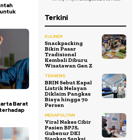
intah
 untuk
Terkini
KULINER
Snackpacking
Bikin Pasar
Tradisional
Kembali Diburu
Wisatawan Gen Z
TEKNEWS
BRIN Sebut Kapal
Listrik Nelayan
Diklaim Pangkas
Biaya hingga 70
arta Barat
Persen
 terhadap
MEGAPOLITAN
Viral Nakes Cibir
Pasien BPJS,
Gubenur DKI
Siapkan Sanksi