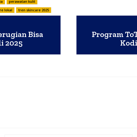
ia
perawatan kulit
re lokal
tren skincare 2025
erugian Bisa
Program ToT
i 2025
Kodi