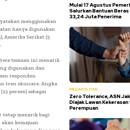
Mulai 17 Agustus Pemer
Salurkan Bantuan Beras
33,24 Juta Penerima
menyatakan menggunakan
elatan hanya digunakan
), Amerika Serikat (5
.
ahwa temuan ini menarik
yang digunakan dan
rsen responden
an tren skincare. Angka
MEGAPOLITAN
 (23 persen) sebagai
Zero Tolerance, ASN Jak
Diajak Lawan Kekerasan
Perempuan
r tetap menarik bagi
i akan kemajuan