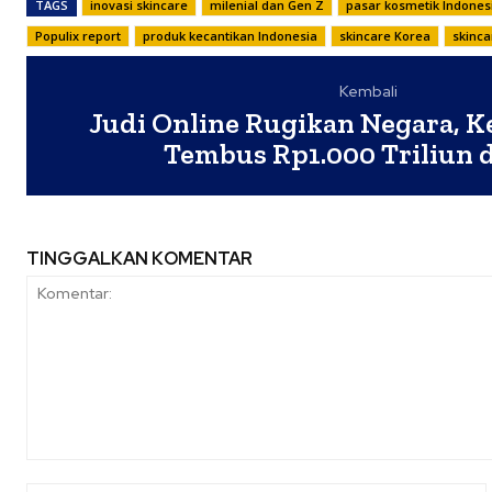
TAGS
inovasi skincare
milenial dan Gen Z
pasar kosmetik Indones
Populix report
produk kecantikan Indonesia
skincare Korea
skinca
Kembali
Judi Online Rugikan Negara, K
Tembus Rp1.000 Triliun d
TINGGALKAN KOMENTAR
Komentar: