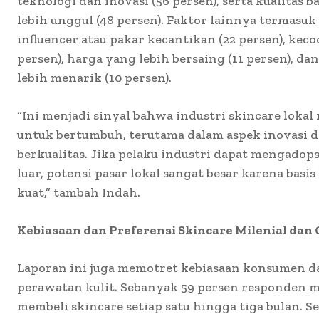
teknologi dan inovasi (56 persen), serta kualitas
lebih unggul (48 persen). Faktor lainnya termasu
influencer atau pakar kecantikan (22 persen), kec
persen), harga yang lebih bersaing (11 persen), d
lebih menarik (10 persen).
“Ini menjadi sinyal bahwa industri skincare loka
untuk bertumbuh, terutama dalam aspek inovasi
berkualitas. Jika pelaku industri dapat mengado
luar, potensi pasar lokal sangat besar karena bas
kuat,” tambah Indah.
Kebiasaan dan Preferensi Skincare Milenial dan 
Laporan ini juga memotret kebiasaan konsumen 
perawatan kulit. Sebanyak 59 persen responden
membeli skincare setiap satu hingga tiga bulan. S