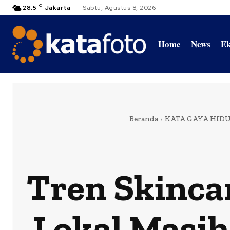
C
28.5
Jakarta
Sabtu, Agustus 8, 2026
Home
News
Ek
Beranda
KATA GAYA HID
Tren Skincar
Lokal Masih