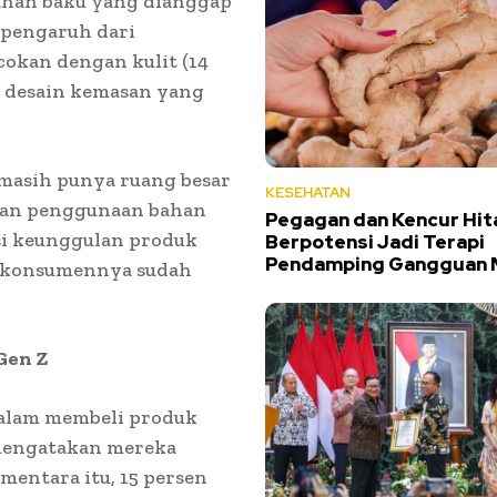
 bahan baku yang dianggap
k pengaruh dari
ocokan dengan kulit (14
an desain kemasan yang
l masih punya ruang besar
KESEHATAN
 dan penggunaan bahan
Pegagan dan Kencur Hi
psi keunggulan produk
Berpotensi Jadi Terapi
Pendamping Gangguan 
is konsumennya sudah
Gen Z
dalam membeli produk
 mengatakan mereka
ementara itu, 15 persen