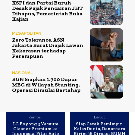
KSPI dan Partai Buruh
Desak Pajak Pencairan JHT
Dihapus, Pemerintah Buka
Kajian
MEGAPOLITAN
Zero Tolerance, ASN
Jakarta Barat Diajak Lawan
Kekerasan terhadap
Perempuan
NASIONAL
BGN Siapkan 1.700 Dapur
MBG di Wilayah Stunting,
Operasi Dimulai Bertahap
Kembali
Lanjut
LG Boyong 3 Vacuum
Siap Cetak Pemimpin
Cleaner Premium ke
Kelas Dunia, Danantara
Indonesia, Fitur Auto
Kirim 36 Direksi BUMN