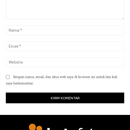
Komentar:
Na
Ema
Web
Simpan nama, email, dan situs web saya di browser ini untuk lain kali
saya berkomentar.