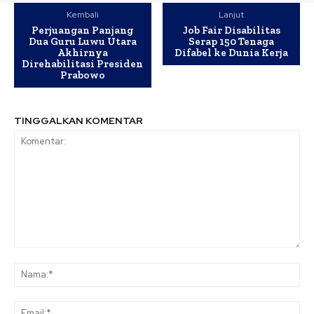
Kembali
Lanjut
Perjuangan Panjang
Job Fair Disabilitas
Dua Guru Luwu Utara
Serap 150 Tenaga
Akhirnya
Difabel ke Dunia Kerja
Direhabilitasi Presiden
Prabowo
TINGGALKAN KOMENTAR
Komentar:
Na
Ema