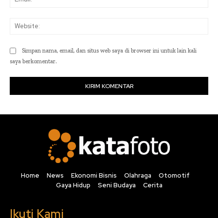
Web
Simpan nama, email, dan situs web saya di browser ini untuk lain kali
saya berkomentar.
Home
News
Ekonomi Bisnis
Olahraga
Otomotif
Gaya Hidup
Seni Budaya
Cerita
Ikuti Kami