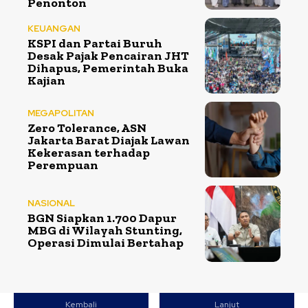
Penonton
KEUANGAN
KSPI dan Partai Buruh
Desak Pajak Pencairan JHT
Dihapus, Pemerintah Buka
Kajian
MEGAPOLITAN
Zero Tolerance, ASN
Jakarta Barat Diajak Lawan
Kekerasan terhadap
Perempuan
NASIONAL
BGN Siapkan 1.700 Dapur
MBG di Wilayah Stunting,
Operasi Dimulai Bertahap
Kembali
Lanjut