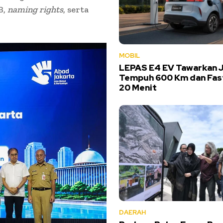
B,
naming rights
, serta
MOBIL
LEPAS E4 EV Tawarkan 
Tempuh 600 Km dan Fas
20 Menit
DAERAH