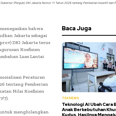
Gubernur (Pergub) DKI Jakarta Nomor 11 Tahun 2026 tentang Pemberian Insentif dan Pen
Baca Juga
, menegaskan bahwa
udkan Jakarta sebagai
prov) DKI Jakarta terus
gurusan Koefisien
ambahan Luas Lantai
osialisasi Peraturan
026 tentang Pemberian
atan Nilai Koefisien
7/7).
TEKNEWS
Teknologi AI Ubah Cara B
Anak Berkebutuhan Khus
n untuk menghilangkan
Kudus, Hasilnya Mengej