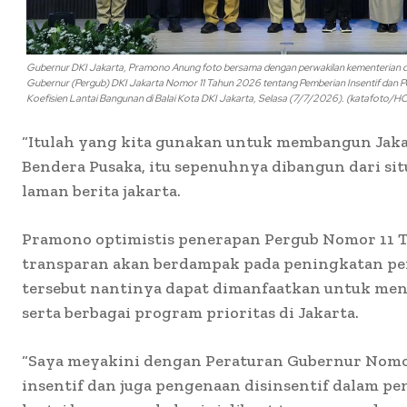
Gubernur DKI Jakarta, Pramono Anung foto bersama dengan perwakilan kementerian da
Gubernur (Pergub) DKI Jakarta Nomor 11 Tahun 2026 tentang Pemberian Insentif dan Pe
Koefisien Lantai Bangunan di Balai Kota DKI Jakarta, Selasa (7/7/2026). (katafoto/
“Itulah yang kita gunakan untuk membangun Jaka
Bendera Pusaka, itu sepenuhnya dibangun dari situ
laman berita jakarta.
Pramono optimistis penerapan Pergub Nomor 11 T
transparan akan berdampak pada peningkatan pe
tersebut nantinya dapat dimanfaatkan untuk m
serta berbagai program prioritas di Jakarta.
“Saya meyakini dengan Peraturan Gubernur Nomo
insentif dan juga pengenaan disinsentif dalam pen