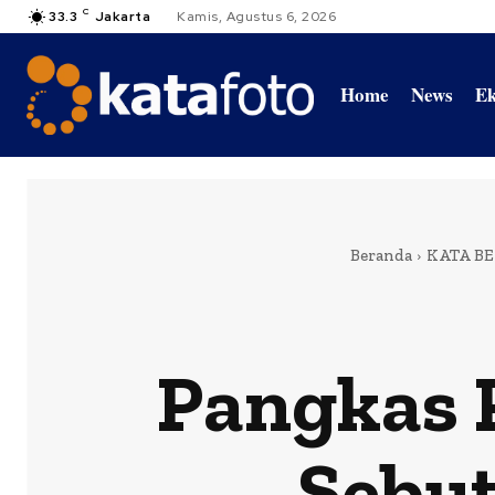
C
33.3
Jakarta
Kamis, Agustus 6, 2026
Home
News
Ek
Beranda
KATA BE
Pangkas 
Sebut