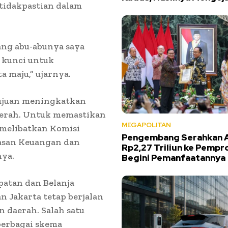
tidakpastian dalam
ang abu-abunya saya
 kunci untuk
a maju,” ujarnya.
rtujuan meningkatkan
aerah. Untuk memastikan
MEGAPOLITAN
 melibatkan Komisi
Pengembang Serahkan 
asan Keuangan dan
Rp2,27 Triliun ke Pempro
ya.
Begini Pemanfaatannya
atan dan Belanja
 Jakarta tetap berjalan
 daerah. Salah satu
berbagai skema