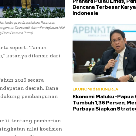
Prahara Pulau Emas, Pa
Bencana Terbesar Karya
Indonesia
n lembaga pada sosialisasi Peraturan
ngenaan Disinsentif dalam Peningkatan Nilai
HO/Reza Pratama Putra)
rta seperti Taman
,” katanya dilansir dari
ahun 2026 secara
ndapatan daerah. Dana
EKONOMI dan KINERJA
endukung pembangunan
Ekonomi Maluku-Papua 
Tumbuh 1,36 Persen, Me
Purbaya Siapkan Strateg
r 11 tentang pemberian
ingkatan nilai koefisien