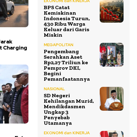
EKONOMI dan KINERJA
BPS Catat
Kemiskinan
Indonesia Turun,
430 Ribu Warga
Keluar dari Garis
Miskin
Jarak
MEGAPOLITAN
t Charging
Pengembang
Serahkan Aset
Rp2,27 Triliun ke
Pemprov DKI,
Begini
Pemanfaatannya
NASIONAL
SD Negeri
Kehilangan Murid,
Mendikdasmen
Ungkap 3
Penyebab
Utamanya
EKONOMI dan KINERJA