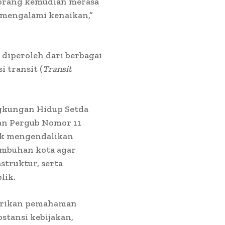
n orang kemudian merasa
 mengalami kenaikan,”
 diperoleh dari berbagai
i transit (
Transit
ngkungan Hidup Setda
an Pergub Nomor 11
uk mengendalikan
umbuhan kota agar
struktur, serta
lik.
berikan pemahaman
tansi kebijakan,