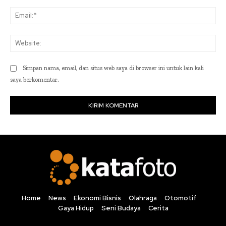
Ema
Web
Simpan nama, email, dan situs web saya di browser ini untuk lain kali
saya berkomentar.
Home
News
Ekonomi Bisnis
Olahraga
Otomotif
Gaya Hidup
Seni Budaya
Cerita