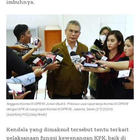
imbuhnya.
Anggota Komisi III DPR RI Johan Budi S. Pribowo usai rapat kerja Komisi III DPR RI
dengan KPK di ruang rapat Komisi III DPR RI, Jakarta, Senin (1/7/2024).
(katafoto/HO/Jaka/Andri)
Kendala yang dimaksud tersebut tentu terkait
pelaksanaan fungsi kewenangan KPK, baik di