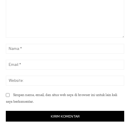
Komentar:
Na
Ema
Web
Simpan nama, email, dan situs web saya di browser ini untuk lain kali
saya berkomentar.