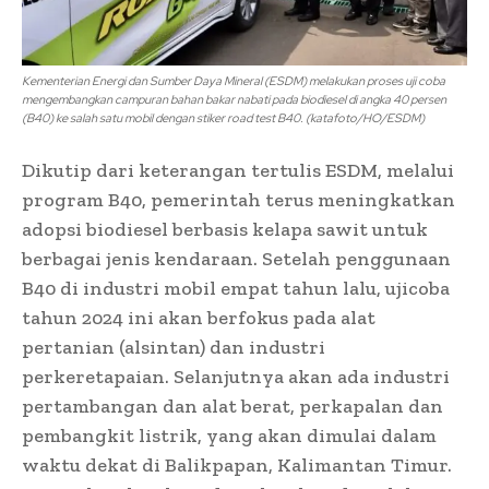
Kementerian Energi dan Sumber Daya Mineral (ESDM) melakukan proses uji coba
mengembangkan campuran bahan bakar nabati pada biodiesel di angka 40 persen
(B40) ke salah satu mobil dengan stiker road test B40. (katafoto/HO/ESDM)
Dikutip dari keterangan tertulis ESDM, melalui
program B40, pemerintah terus meningkatkan
adopsi biodiesel berbasis kelapa sawit untuk
berbagai jenis kendaraan. Setelah penggunaan
B40 di industri mobil empat tahun lalu, ujicoba
tahun 2024 ini akan berfokus pada alat
pertanian (alsintan) dan industri
perkeretapaian. Selanjutnya akan ada industri
pertambangan dan alat berat, perkapalan dan
pembangkit listrik, yang akan dimulai dalam
waktu dekat di Balikpapan, Kalimantan Timur.