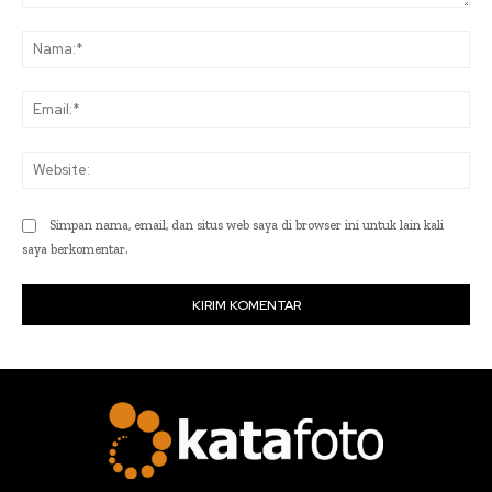
Komentar:
Na
Ema
Web
Simpan nama, email, dan situs web saya di browser ini untuk lain kali
saya berkomentar.