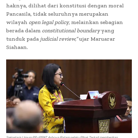
haknya, dilihat dari konstitusi dengan moral
Pancasila, tidak seluruhnya merupakan
wilayah
open legal policy
, melainkan sebagian
berada dalam
constitutional boundary
yang
tunduk pada
judicial review,”
ujar Maruarar
Siahaan.
Sekretaris Umum PP-IPPAT Ashoya Ratam selaku Pihak Terkait memberikan