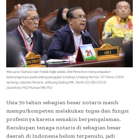
Maruarar Siahaan dan Habib Adjie selaku Ahli Pemohon menyampaikan
keterangannya pada sidang pengujian Undang-Undang Nomor 30 Tahun 2004
tentang Jabatan Notaris, di Ruang Sidang MK, Senin (12/08/2024)
(katafoto/HO/Humas MK/Ifa)
Usia 70 tahun sebagian besar notaris masih
mampu/kompeten melakukan tugas dan fungsi
profesinya karena semakin berpengalaman.
Kecukupan tenaga notaris di sebagian besar
daerah di Indonesia belum terpenuhi, jadi