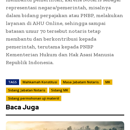
representasi negara/pemerintah, misalnya
dalam bidang perpajakan atau PNBP, melakukan
layanan di AHU Online, sehingga sampai
batasan umur 70 tersebut notaris tetap
membantu dan berkontribusi kepada
pemerintah, terutama kepada PNBP
Kementerian Hukum dan Hak Asasi Manusia
Republik Indonesia.
TAGS
Mahkamah Konstitusi
Masa Jabatam Notaris.
MK
Sidang Jabatan Notaris
Sidang MK
Sidang permohonan uji materiil
Baca Juga