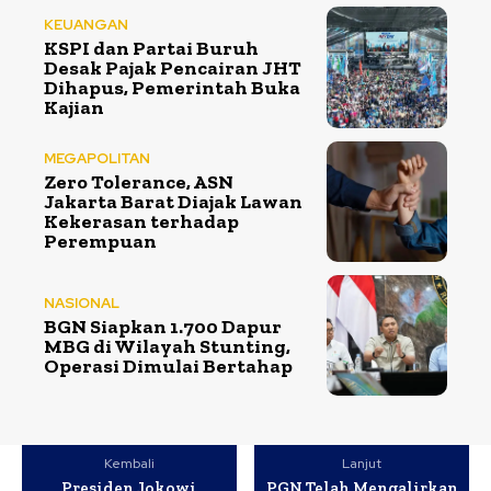
KEUANGAN
KSPI dan Partai Buruh
Desak Pajak Pencairan JHT
Dihapus, Pemerintah Buka
Kajian
MEGAPOLITAN
Zero Tolerance, ASN
Jakarta Barat Diajak Lawan
Kekerasan terhadap
Perempuan
NASIONAL
BGN Siapkan 1.700 Dapur
MBG di Wilayah Stunting,
Operasi Dimulai Bertahap
Kembali
Lanjut
Presiden Jokowi
PGN Telah Mengalirkan