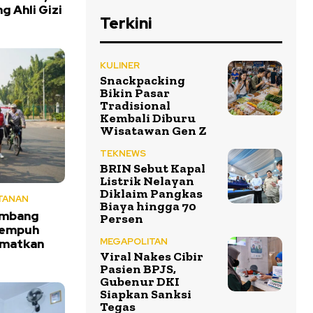
 Ahli Gizi
Terkini
KULINER
Snackpacking
Bikin Pasar
Tradisional
Kembali Diburu
Wisatawan Gen Z
TEKNEWS
BRIN Sebut Kapal
Listrik Nelayan
Diklaim Pangkas
TANAN
Biaya hingga 70
Ambang
Persen
Tempuh
MEGAPOLITAN
amatkan
Viral Nakes Cibir
Pasien BPJS,
Gubenur DKI
Siapkan Sanksi
Tegas