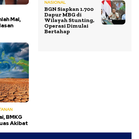
NASIONAL
BGN Siapkan 1.700
Dapur MBG di
mlah Mal,
Wilayah Stunting,
lasan
Operasi Dimulai
Bertahap
TANAN
ai, BMKG
uas Akibat