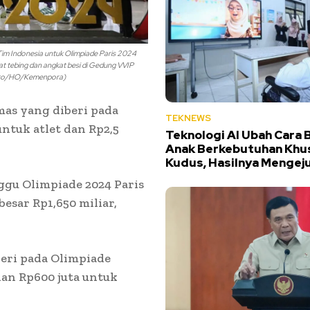
Tim Indonesia untuk Olimpiade Paris 2024
t tebing dan angkat besi di Gedung VVIP
foto/HO/Kemenpora)
mas yang diberi pada
TEKNEWS
untuk atlet dan Rp2,5
Teknologi AI Ubah Cara B
Anak Berkebutuhan Khus
Kudus, Hasilnya Mengej
ggu Olimpiade 2024 Paris
esar Rp1,650 miliar,
eri pada Olimpiade
 dan Rp600 juta untuk