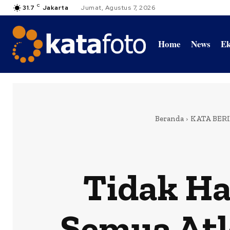
C
31.7
Jakarta
Jumat, Agustus 7, 2026
Home
News
Ek
Beranda
KATA BER
Tidak Ha
Semua Atl