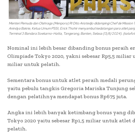
Menteri Pemuda dan Olahraga (Menpora) RI Dito Ariotedjo didampingi Chef de Mission 
Anindya Bakrie, Ketua Umum PSSI, Erick Thohir menyambut kedatangan para atlet panja
Terminal 3 Bandara Soekarno-Hatta, Tangerang, Banten, Selasa (13/8/2024). (kata
Nominal ini lebih besar dibanding bonus peraih e
Olimpiade Tokyo 2020, yakni sebesar Rp5,5 miliar 
miliar untuk pelatih.
Sementara bonus untuk atlet peraih medali perun
yaitu pebulu tangkis Gregoria Mariska Tunjung seb
dengan pelatihnya mendapat bonus Rp675 juta.
Angka ini lebih banyak ketimbang bonus yang dib
Tokyo 2020 yaitu sebesar Rp1,5 miliar untuk atlet
pelatih.