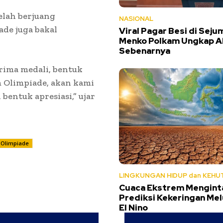
elah berjuang
NASIONAL
de juga bakal
Viral Pagar Besi di Seju
Menko Polkam Ungkap A
Sebenarnya
rima medali, bentuk
 Olimpiade, akan kami
bentuk apresiasi,” ujar
 Olimpiade
LINGKUNGAN HIDUP dan KEHU
Cuaca Ekstrem Mengint
Prediksi Kekeringan Mel
El Nino