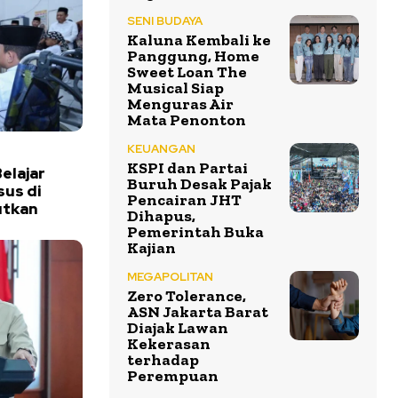
SENI BUDAYA
Kaluna Kembali ke
Panggung, Home
Sweet Loan The
Musical Siap
Menguras Air
Mata Penonton
KEUANGAN
KSPI dan Partai
elajar
Buruh Desak Pajak
us di
Pencairan JHT
utkan
Dihapus,
Pemerintah Buka
Kajian
MEGAPOLITAN
Zero Tolerance,
ASN Jakarta Barat
Diajak Lawan
Kekerasan
terhadap
Perempuan