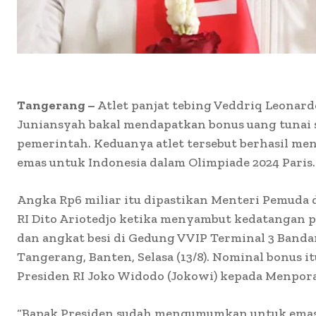
Tangerang –
Atlet panjat tebing Veddriq Leonardo
Juniansyah bakal mendapatkan bonus uang tunai se
pemerintah. Keduanya atlet tersebut berhasil m
emas untuk Indonesia dalam Olimpiade 2024 Paris.
Angka Rp6 miliar itu dipastikan Menteri Pemuda 
RI Dito Ariotedjo ketika menyambut kedatangan pa
dan angkat besi di Gedung VVIP Terminal 3 Banda
Tangerang, Banten, Selasa (13/8). Nominal bonus 
Presiden RI Joko Widodo (Jokowi) kepada Menpora
“Bapak Presiden sudah mengumumkan untuk emas 