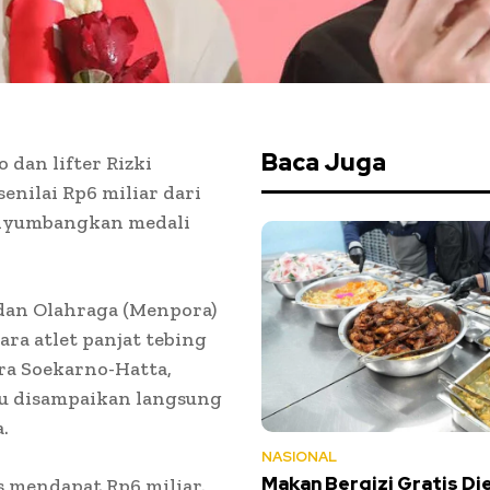
Baca Juga
 dan lifter Rizki
nilai Rp6 miliar dari
enyumbangkan medali
dan Olahraga (Menpora)
ra atlet panjat tebing
ra Soekarno-Hatta,
itu disampaikan langsung
.
NASIONAL
Makan Bergizi Gratis Die
mendapat Rp6 miliar.