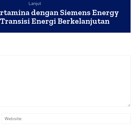
Lanjut
ertamina dengan Siemens Energy
ransisi Energi Berkelanjutan
ail:*
Web