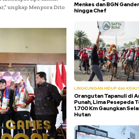
Menkes dan BGN Gandeng
ar,” ungkap Menpora Dito
hingga Chef
LINGKUNGAN HIDUP dan KEHU
Orangutan Tapanuli di 
Punah, Lima Pesepeda 
1.700 Km Gaungkan Sel
Hutan