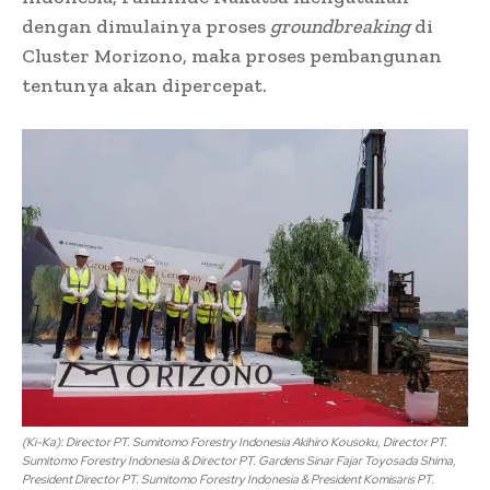
dengan dimulainya proses
groundbreaking
di
Cluster Morizono, maka proses pembangunan
tentunya akan dipercepat.
(Ki-Ka): Director PT. Sumitomo Forestry Indonesia Akihiro Kousoku, Director PT.
Sumitomo Forestry Indonesia & Director PT. Gardens Sinar Fajar Toyosada Shima,
President Director PT. Sumitomo Forestry Indonesia & President Komisaris PT.