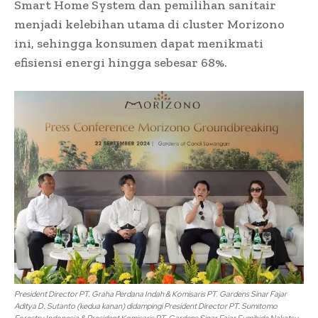
Smart Home System dan pemilihan sanitair
menjadi kelebihan utama di cluster Morizono
ini, sehingga konsumen dapat menikmati
efisiensi energi hingga sebesar 68%.
President Director PT. Graha Perdana Indah & Komisaris PT. Gardens Sinar Fajar
Aditya D. Sutanto (kedua kanan) didampingi President Director PT. Sumitomo
Forestry Indonesia & President Komisaris PT. Gardens Sinar Fajar Fumihide Nakatsu,