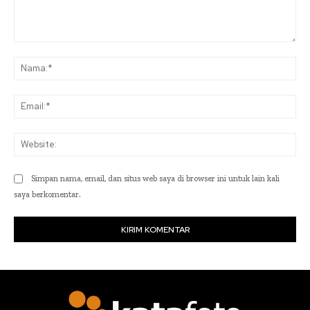
Komentar:
Na
Ema
Web
Simpan nama, email, dan situs web saya di browser ini untuk lain kali
saya berkomentar.