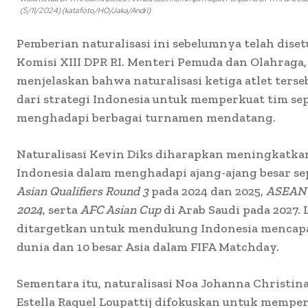
(5/11/2024) (katafoto/HO/Jaka/Andri)
Pemberian naturalisasi ini sebelumnya telah diset
Komisi XIII DPR RI. Menteri Pemuda dan Olahraga, 
menjelaskan bahwa naturalisasi ketiga atlet ters
dari strategi Indonesia untuk memperkuat tim sep
menghadapi berbagai turnamen mendatang.
Naturalisasi Kevin Diks diharapkan meningkatka
Indonesia dalam menghadapi ajang-ajang besar se
Asian Qualifiers Round 3
pada 2024 dan 2025,
ASEAN M
2024
, serta
AFC Asian Cup
di Arab Saudi pada 2027. 
ditargetkan untuk mendukung Indonesia mencapai
dunia dan 10 besar Asia dalam FIFA Matchday.
Sementara itu, naturalisasi Noa Johanna Christin
Estella Raquel Loupattij difokuskan untuk memper