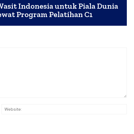
Wasit Indonesia untuk Piala Dunia
ewat Program Pelatihan C1
ail:*
Web