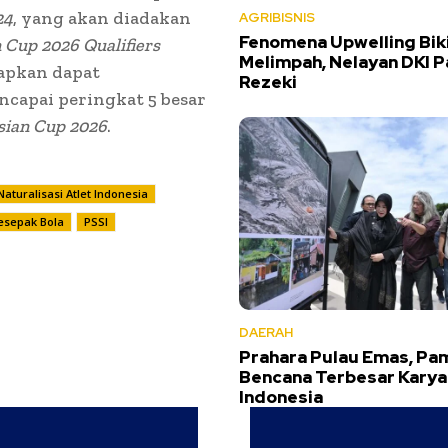
24
, yang akan diadakan
AGRIBISNIS
Fenomena Upwelling Biki
 Cup 2026 Qualifiers
Melimpah, Nelayan DKI 
rapkan dapat
Rezeki
capai peringkat 5 besar
ian Cup 2026
.
Naturalisasi Atlet Indonesia
Pesepak Bola
PSSI
DAERAH
Prahara Pulau Emas, Pa
Bencana Terbesar Karya
Indonesia