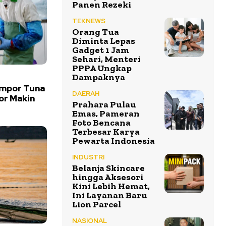
Panen Rezeki
TEKNEWS
Orang Tua
Diminta Lepas
Gadget 1 Jam
Sehari, Menteri
PPPA Ungkap
Dampaknya
Impor Tuna
DAERAH
or Makin
Prahara Pulau
Emas, Pameran
Foto Bencana
Terbesar Karya
Pewarta Indonesia
INDUSTRI
Belanja Skincare
hingga Aksesori
Kini Lebih Hemat,
Ini Layanan Baru
Lion Parcel
NASIONAL