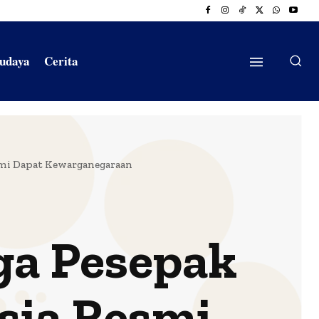
Budaya
Cerita
smi Dapat Kewarganegaraan
ga Pesepak
sia Resmi