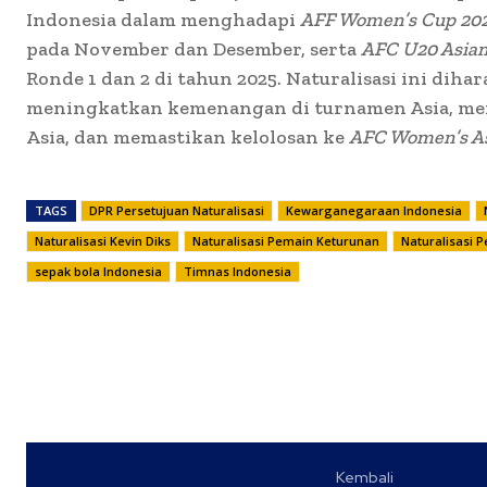
Indonesia dalam menghadapi
AFF Women’s Cup 20
pada November dan Desember, serta
AFC U20 Asian
Ronde 1 dan 2 di tahun 2025. Naturalisasi ini diha
meningkatkan kemenangan di turnamen Asia, men
Asia, dan memastikan kelolosan ke
AFC Women’s As
TAGS
DPR Persetujuan Naturalisasi
Kewarganegaraan Indonesia
Naturalisasi Kevin Diks
Naturalisasi Pemain Keturunan
Naturalisasi 
sepak bola Indonesia
Timnas Indonesia
Kembali