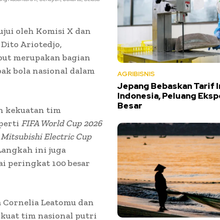
ujui oleh Komisi X dan
Dito Ariotedjo,
ebut merupakan bagian
ak bola nasional dalam
AGRIBISNIS
Jepang Bebaskan Tarif 
Indonesia, Peluang Eksp
Besar
n kekuatan tim
perti
FIFA World Cup 2026
itsubishi Electric Cup
Langkah ini juga
 peringkat 100 besar
a Cornelia Leatomu dan
kuat tim nasional putri