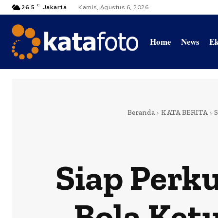
C
26.5
Jakarta
Kamis, Agustus 6, 2026
Home
News
Ek
Beranda
KATA BERITA
S
Siap Perk
Bola Ket