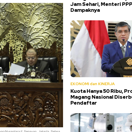
Jam Sehari, Menteri PP
Dampaknya
EKONOMI dan KINERJA
Kuota Hanya 50 Ribu, P
Magang Nasional Diserb
Pendaftar
g Nusantara II, Senayan, Jakarta, Selasa