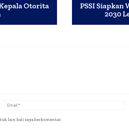
Kepala Otorita
PSSI Siapkan 
a
2030 L
Nama:*
Em
tuk lain kali saya berkomentar.