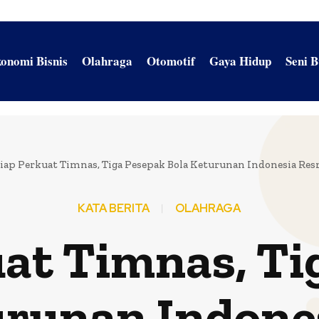
onomi Bisnis
Olahraga
Otomotif
Gaya Hidup
Seni 
iap Perkuat Timnas, Tiga Pesepak Bola Keturunan Indonesia Re
KATA BERITA
OLAHRAGA
uat Timnas, Ti
urunan Indone