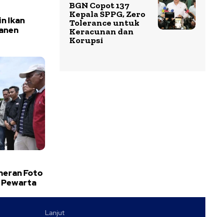
BGN Copot 137
Kepala SPPG, Zero
n Ikan
Tolerance untuk
Panen
Keracunan dan
Korupsi
meran Foto
 Pewarta
Lanjut