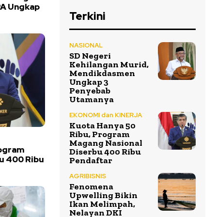
PA Ungkap
Terkini
NASIONAL
SD Negeri
Kehilangan Murid,
Mendikdasmen
Ungkap 3
Penyebab
Utamanya
EKONOMI dan KINERJA
Kuota Hanya 50
Ribu, Program
Magang Nasional
rogram
Diserbu 400 Ribu
u 400 Ribu
Pendaftar
AGRIBISNIS
Fenomena
Upwelling Bikin
Ikan Melimpah,
Nelayan DKI