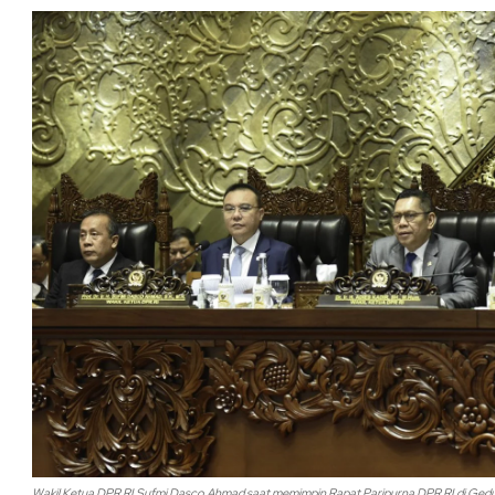
Wakil Ketua DPR RI Sufmi Dasco Ahmad saat memimpin Rapat Paripurna DPR RI di Gedun