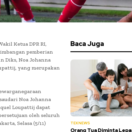
Baca Juga
akil Ketua DPR RI,
timbangan pemberian
n Diks, Noa Johanna
oupattij, yang merupakan
kewarganegaraan
 saudari Noa Johanna
aquel Loupattij dapat
persetujuan oleh seluruh
arta, Selasa (5/11)
TEKNEWS
Orang Tua Diminta Lepa