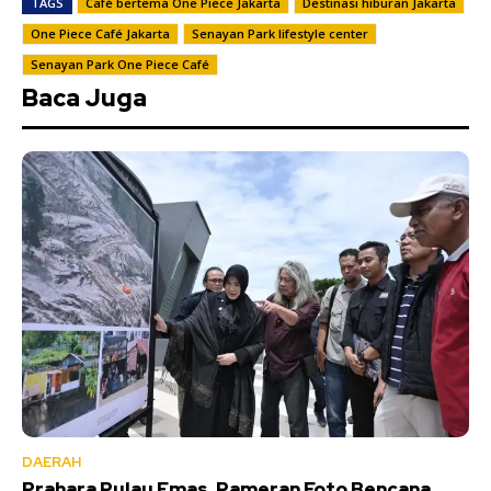
TAGS
Café bertema One Piece Jakarta
Destinasi hiburan Jakarta
One Piece Café Jakarta
Senayan Park lifestyle center
Senayan Park One Piece Café
Baca Juga
DAERAH
Prahara Pulau Emas, Pameran Foto Bencana