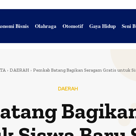
onomi Bisnis
Olahraga
Otomotif
Gaya Hidup
Seni 
ITA
DAERAH
Pemkab Batang Bagikan Seragam Gratis untuk S
DAERAH
atang Bagika
uk Siswa Baru