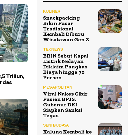
KULINER
Snackpacking
Bikin Pasar
Tradisional
Kembali Diburu
Wisatawan Gen Z
TEKNEWS
BRIN Sebut Kapal
Listrik Nelayan
Diklaim Pangkas
Biaya hingga 70
5 Triliun,
Persen
erdas
MEGAPOLITAN
Viral Nakes Cibir
Pasien BPJS,
Gubenur DKI
Siapkan Sanksi
Tegas
SENI BUDAYA
Kaluna Kembali ke