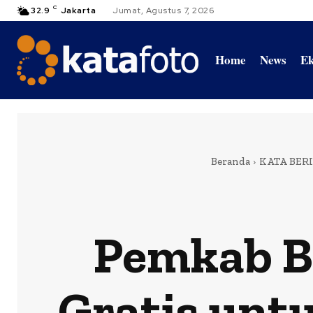
C
32.9
Jakarta
Jumat, Agustus 7, 2026
Home
News
Ek
Beranda
KATA BER
Pemkab B
Gratis unt