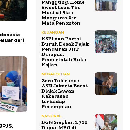
Panggung, Home
Sweet Loan The
Musical Siap
Menguras Air
Mata Penonton
KEUANGAN
ndonesia
KSPI dan Partai
eluar dari
Buruh Desak Pajak
Pencairan JHT
Dihapus,
Pemerintah Buka
Kajian
MEGAPOLITAN
Zero Tolerance,
ASN Jakarta Barat
Diajak Lawan
Kekerasan
terhadap
Perempuan
NASIONAL
BGN Siapkan 1.700
 BPJS,
Dapur MBG di