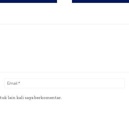
Nama:*
Em
tuk lain kali saya berkomentar.