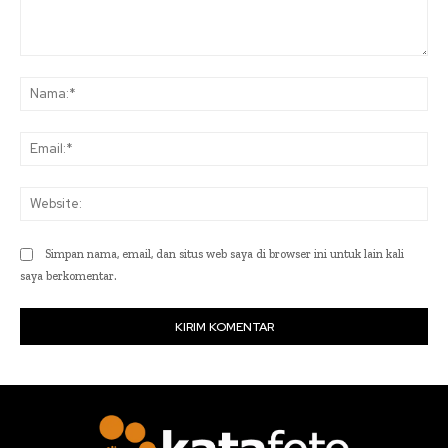
Komentar:
Na
Ema
Web
Simpan nama, email, dan situs web saya di browser ini untuk lain kali
saya berkomentar.