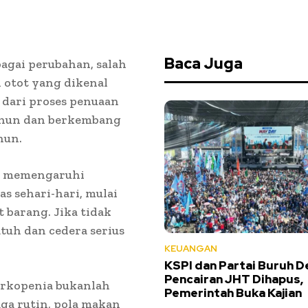
Baca Juga
agai perubahan, salah
 otot yang dikenal
 dari proses penuaan
tahun dan berkembang
hun.
at memengaruhi
 sehari-hari, mulai
 barang. Jika tidak
atuh dan cedera serius
KEUANGAN
KSPI dan Partai Buruh D
Pencairan JHT Dihapus,
arkopenia bukanlah
Pemerintah Buka Kajian
aga rutin, pola makan