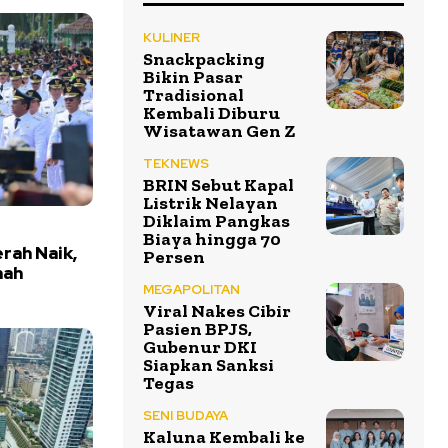
KULINER
Snackpacking
Bikin Pasar
Tradisional
Kembali Diburu
Wisatawan Gen Z
TEKNEWS
BRIN Sebut Kapal
Listrik Nelayan
Diklaim Pangkas
Biaya hingga 70
rah Naik,
Persen
nah
MEGAPOLITAN
Viral Nakes Cibir
Pasien BPJS,
Gubenur DKI
Siapkan Sanksi
Tegas
SENI BUDAYA
Kaluna Kembali ke