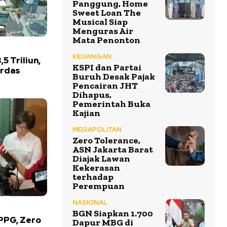
Panggung, Home
Sweet Loan The
Musical Siap
Menguras Air
Mata Penonton
KEUANGAN
5 Triliun,
KSPI dan Partai
erdas
Buruh Desak Pajak
Pencairan JHT
Dihapus,
Pemerintah Buka
Kajian
MEGAPOLITAN
Zero Tolerance,
ASN Jakarta Barat
Diajak Lawan
Kekerasan
terhadap
Perempuan
NASIONAL
BGN Siapkan 1.700
PPG, Zero
Dapur MBG di