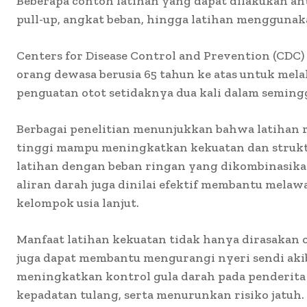
Beberapa contoh latihan yang dapat dilakukan anta
pull-up, angkat beban, hingga latihan menggunak
Centers for Disease Control and Prevention (CD
orang dewasa berusia 65 tahun ke atas untuk mel
penguatan otot setidaknya dua kali dalam seming
Berbagai penelitian menunjukkan bahwa latihan re
tinggi mampu meningkatkan kekuatan dan strukt
latihan dengan beban ringan yang dikombinasik
aliran darah juga dinilai efektif membantu melaw
kelompok usia lanjut.
Manfaat latihan kekuatan tidak hanya dirasakan ol
juga dapat membantu mengurangi nyeri sendi akiba
meningkatkan kontrol gula darah pada penderita
kepadatan tulang, serta menurunkan risiko jatuh.