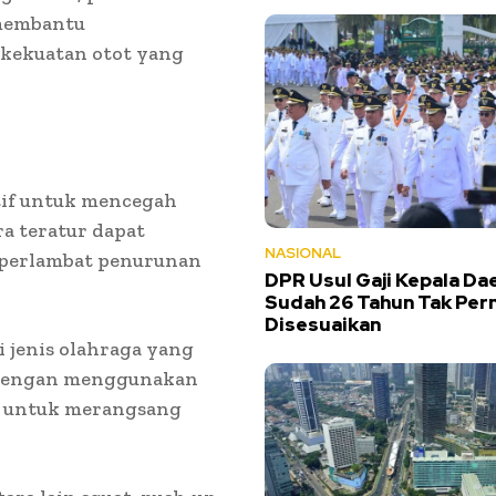
 membantu
kekuatan otot yang
ktif untuk mencegah
ra teratur dapat
NASIONAL
perlambat penurunan
DPR Usul Gaji Kepala Dae
Sudah 26 Tahun Tak Per
Disesuaikan
i jenis olahraga yang
n dengan menggunakan
ri untuk merangsang