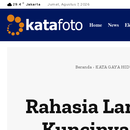
C
29.4
Jakarta
Jumat, Agustus 7, 2026
Home
News
Ek
Beranda
KATA GAYA HI
Rahasia Lan
Kuncinya