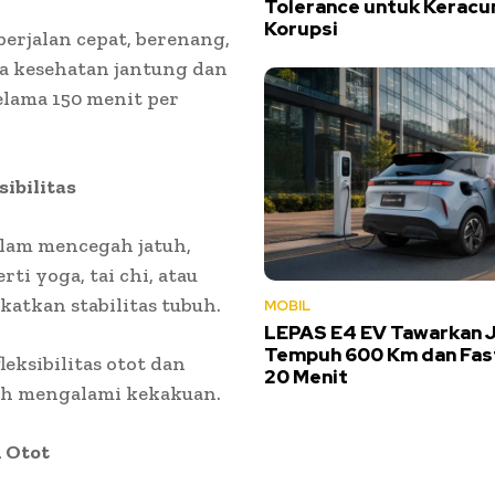
Tolerance untuk Keracu
Korupsi
berjalan cepat, berenang,
a kesehatan jantung dan
selama 150 menit per
ibilitas
lam mencegah jatuh,
ti yoga, tai chi, atau
atkan stabilitas tubuh.
MOBIL
LEPAS E4 EV Tawarkan 
Tempuh 600 Km dan Fas
eksibilitas otot dan
20 Menit
dah mengalami kekakuan.
 Otot