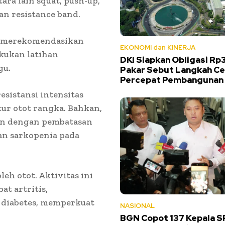
ra lain squat, push-up,
an resistance band.
C) merekomendasikan
EKONOMI dan KINERJA
akukan latihan
DKI Siapkan Obligasi Rp3,
gu.
Pakar Sebut Langkah C
Percepat Pembangunan
sistansi intensitas
ur otot rangka. Bahkan,
an dengan pembatasan
an sarkopenia pada
eh otot. Aktivitas ini
t artritis,
 diabetes, memperkuat
NASIONAL
BGN Copot 137 Kepala S