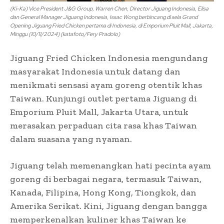
(Ki-Ka) Vice President J&G Group, Warren Chen, Director Jiguang Indonesia, Elisa
dan General Manager Jiguang Indonesia, Issac Wong berbincang di sela Grand
Opening Jiguang Fried Chicken pertama di Indonesia, di Emporium Pluit Mall, Jakarta,
Minggu (10/11/2024) (katafoto/Fery Pradolo)
Jiguang Fried Chicken Indonesia mengundang
masyarakat Indonesia untuk datang dan
menikmati sensasi ayam goreng otentik khas
Taiwan. Kunjungi outlet pertama Jiguang di
Emporium Pluit Mall, Jakarta Utara, untuk
merasakan perpaduan cita rasa khas Taiwan
dalam suasana yang nyaman.
Jiguang telah memenangkan hati pecinta ayam
goreng di berbagai negara, termasuk Taiwan,
Kanada, Filipina, Hong Kong, Tiongkok, dan
Amerika Serikat. Kini, Jiguang dengan bangga
memperkenalkan kuliner khas Taiwan ke