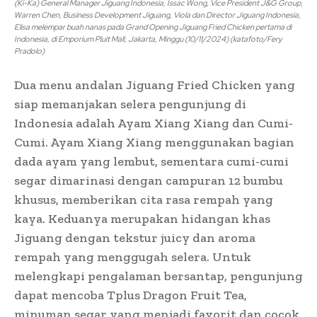
(Ki-Ka) General Manager Jiguang Indonesia, Issac Wong, Vice President J&G Group,
Warren Chen, Business Development Jiguang, Viola dan Director Jiguang Indonesia,
Elisa melempar buah nanas pada Grand Opening Jiguang Fried Chicken pertama di
Indonesia, di Emporium Pluit Mall, Jakarta, Minggu (10/11/2024) (katafoto/Fery
Pradolo)
Dua menu andalan Jiguang Fried Chicken yang
siap memanjakan selera pengunjung di
Indonesia adalah Ayam Xiang Xiang dan Cumi-
Cumi. Ayam Xiang Xiang menggunakan bagian
dada ayam yang lembut, sementara cumi-cumi
segar dimarinasi dengan campuran 12 bumbu
khusus, memberikan cita rasa rempah yang
kaya. Keduanya merupakan hidangan khas
Jiguang dengan tekstur juicy dan aroma
rempah yang menggugah selera. Untuk
melengkapi pengalaman bersantap, pengunjung
dapat mencoba Tplus Dragon Fruit Tea,
minuman segar yang menjadi favorit dan cocok