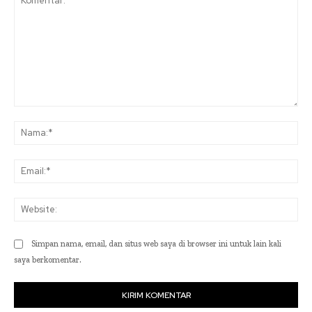
Komentar:
Na
Ema
Web
Simpan nama, email, dan situs web saya di browser ini untuk lain kali
saya berkomentar.