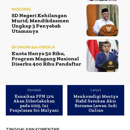
NASIONAL
SD Negeri Kehilangan
Murid, Mendikdasmen
Ungkap 3 Penyebab
Utamanya
EKONOMI dan KINERJA
Kuota Hanya 50 Ribu,
Program Magang Nasional
Diserbu 400 Ribu Pendaftar
Kembali
Lanjut
Kenaikan PPN 12%
Menkomdigi Meutya
Akan Diberlakukan
Hafid Serukan Aksi
pada 2025, Ini
Bersama Lawan Judi
Penjelasan Sri Mulyani
Online
TINGGALKAN KOMENTAR