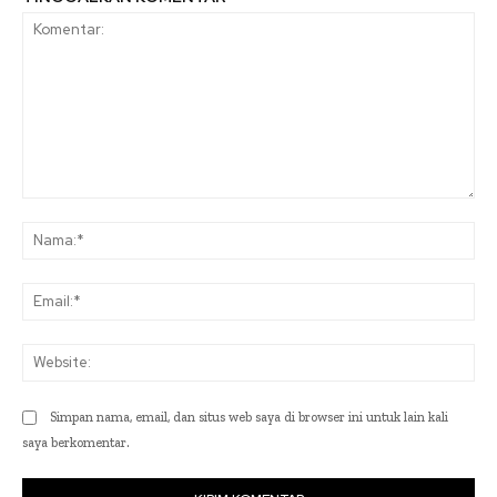
Komentar:
Na
Ema
Web
Simpan nama, email, dan situs web saya di browser ini untuk lain kali
saya berkomentar.